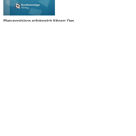
Planungsbüros erfolgreich führen: Das
wirtschaftliche Architektur-und Ingenieurbüro:
Bundesanzeiger Verlag, Autoren: Wilhelm Klocke
& Andree Sachmerda, 160 Seiten, ISBN 13:
978-
3898173476
Interviews | Texte
Interview, Deutsches Ingenieurblatt,